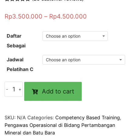
Rated
25
4.96
out of 5
Rp
3.500.000
–
Rp
4.500.000
based on
customer
ratings
Daftar
Sebagai
Jadwal
Pelatihan C
Add to cart
SKU:
N/A
Categories:
Competency Based Training
,
Pengawas Operasional di Bidang Pertambangan
Mineral dan Batu Bara