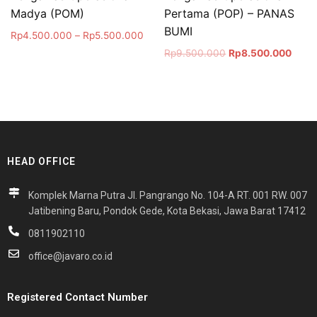
Madya (POM)
Pertama (POP) – PANAS
BUMI
Rp
4.500.000
–
Rp
5.500.000
Rp
9.500.000
Rp
8.500.000
HEAD OFFICE
Komplek Marna Putra Jl. Pangrango No. 104-A RT. 001 RW. 007
Jatibening Baru, Pondok Gede, Kota Bekasi, Jawa Barat 17412
0811902110
office@javaro.co.id
Registered Contact Number