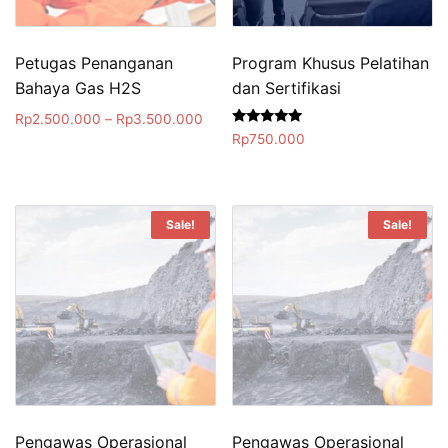
Petugas Penanganan
Program Khusus Pelatihan
Bahaya Gas H2S
dan Sertifikasi
Rp
2.500.000
–
Rp
3.500.000
Rated
Rp
750.000
5.00
out of 5
Sale!
Sale!
Pengawas Operasional
Pengawas Operasional