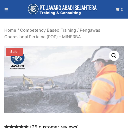
0
Home
/
Competency Based Training
/ Pengawas
Operasional Pertama (POP) – MINERBA
Sale!
(
25
customer reviews)