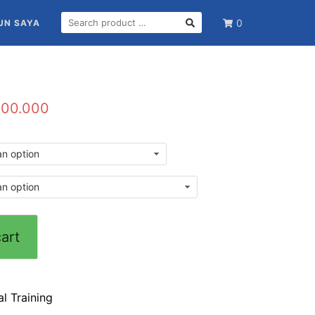
0
UN SAYA
000.000
art
al Training