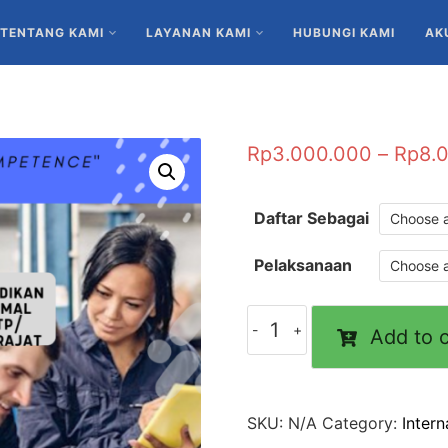
TENTANG KAMI
LAYANAN KAMI
HUBUNGI KAMI
AK
Rp
3.000.000
–
Rp
8.
Daftar Sebagai
Pelaksanaan
Add to c
SKU:
N/A
Category:
Intern