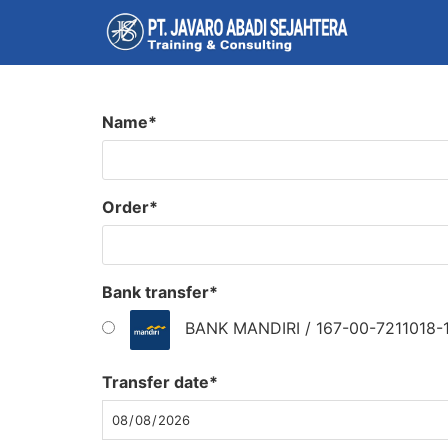
Skip
to
content
Name
*
Order
*
Bank transfer
*
BANK MANDIRI / 167-00-7211018-
Transfer date
*